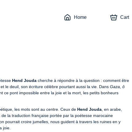
Home
Cart
́tesse 
Hend Jouda
 cherche à répondre à la question : comment être 
 le deuil, son écriture célèbre pourtant aussi la vie. Dans 
Gaza, ô 
ent ce pont impossible entre la joie et la mort, les petits bonheurs 
étique, les mots sont au centre. Ceux de 
Hend Jouda
, en arabe, 
amplifiés par sa voix intense, sont accompagnés de la traduction française portée par la poétesse marocaine 
 pourrait croire jumelles, nous guident à travers les ruines en y 
 joie.
