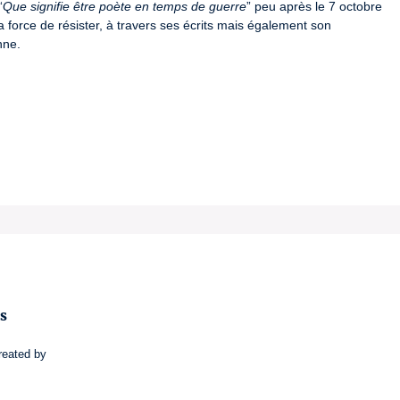
“
Que signifie être poète en temps de guerre
” peu après le 7 octobre 
a force de résister, à travers ses écrits mais également son 
nne.
os
reated by